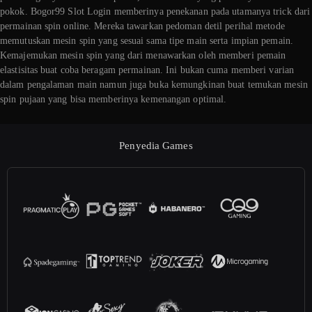
pokok. Bogor99 Slot Login memberinya penekanan pada utamanya trick dari
permainan spin online. Mereka tawarkan pedoman detil perihal metode
memutuskan mesin spin yang sesuai sama tipe main serta impian pemain.
Kemajemukan mesin spin yang dari menawarkan oleh memberi pemain
elastisitas buat coba beragam permainan. Ini bukan cuma memberi varian
dalam pengalaman main namun juga buka kemungkinan buat temukan mesin
spin pujaan yang bisa memberinya kemenangan optimal.
Penyedia Games