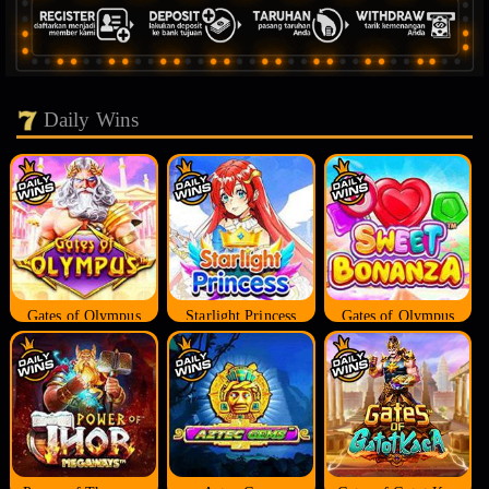
Daily Wins
Gates of Olympus
Starlight Princess
Gates of Olympus