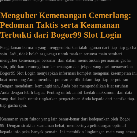
Menguber Kemenangan Cemerlang:
Pedoman Taktis serta Keamanan
Terbukti dari Bogor99 Slot Login
Pengalaman bermain yang menggembirakan ialah agunan dari tiap-tiap gacha
spin. Jadi, tidak boleh ragu-ragu untuk rasakan serunya main sembari
menguber kemenangan bersinar. dari dalam memutuskan permainan gacha
spin, pikirkan kemungkinan kemenangan dan jekpot yang dari menawarkan.
Bogor99 Slot Login menyiapkan informasi komplet mengenai kesempatan ini
buat menolong Anda membuat putusan cerdik dalam tiap-tiap perputaran.
Dengan mendalami kemungkinan, Anda bisa mengendalikan kiat taruhan
Anda dengan lebih bagus. Penting untuk ambil faedah maksimum dari data
yang dari kasih untuk tingkatkan pengetahuan Anda kepada dari namika tiap-
tiap gacha spin.
Keamanan yaitu faktor yang lain benar-benar dari kedepankan oleh Bogor
99. Dengan struktur keamanan hebat, memberinya pelindungan optimal
kepada info peka banyak pemain. Ini membikin lingkungan main yang aman