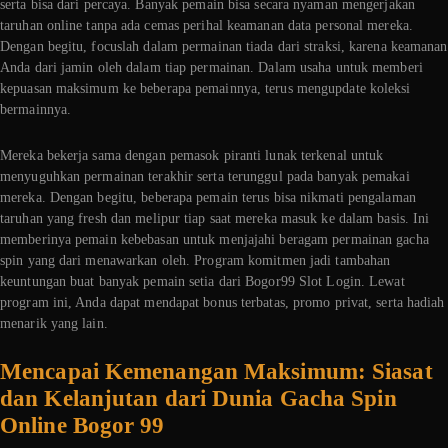
serta bisa dari percaya. Banyak pemain bisa secara nyaman mengerjakan
taruhan online tanpa ada cemas perihal keamanan data personal mereka.
Dengan begitu, focuslah dalam permainan tiada dari straksi, karena keamanan
Anda dari jamin oleh dalam tiap permainan. Dalam usaha untuk memberi
kepuasan maksimum ke beberapa pemainnya, terus mengupdate koleksi
bermainnya.
Mereka bekerja sama dengan pemasok piranti lunak terkenal untuk
menyuguhkan permainan terakhir serta terunggul pada banyak pemakai
mereka. Dengan begitu, beberapa pemain terus bisa nikmati pengalaman
taruhan yang fresh dan melipur tiap saat mereka masuk ke dalam basis. Ini
memberinya pemain kebebasan untuk menjajahi beragam permainan gacha
spin yang dari menawarkan oleh. Program komitmen jadi tambahan
keuntungan buat banyak pemain setia dari Bogor99 Slot Login. Lewat
program ini, Anda dapat mendapat bonus terbatas, promo privat, serta hadiah
menarik yang lain.
Mencapai Kemenangan Maksimum: Siasat
dan Kelanjutan dari Dunia Gacha Spin
Online Bogor 99